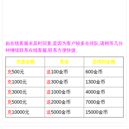
如在线客服未及时回复,是因为客户较多在排队,请稍等几分
钟继续联系在线客服,联系方便快捷。
充值金额
彩金
总得到金额
充
500元
送
100金币
600金币
充
1000元
送
300金币
1300金币
充
3000元
送
1000金币
4000金币
充
5000元
送
2000金币
7000金币
充
10000元
送
5000金币
15000金币