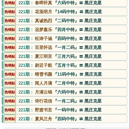
221期：
春晖怀真
『六码中特』
〓 黑庄克星
热销贴
221期：
花笺明月
『14码中特』
〓 黑庄克星
热销贴
221期：
真诚热烈
『二码中特』
〓 黑庄克星
热销贴
221期：
远梦嘉乐
『四肖中特』
〓 黑庄克星
热销贴
221期：
松涛子涵
『四码中特』
〓 黑庄克星
热销贴
221期：
百里怀远
『一肖二码』
〓 黑庄克星
热销贴
221期：
夏江明言
『三肖六码』
〓 黑庄克星
热销贴
221期：
尉迟子航
『五肖十码』
〓 黑庄克星
热销贴
221期：
晴雪书颜
『11码中特』
〓 黑庄克星
热销贴
221期：
闻人月满
『二肖中特』
〓 黑庄克星
热销贴
221期：
月满云锦
『六码中特』
〓 黑庄克星
热销贴
221期：
诗行花信
『一肖二码』
〓 黑庄克星
热销贴
221期：
野渡书言
『一码中特』
〓 黑庄克星
热销贴
221期：
夏风兰舟
『四码中特』
〓 黑庄克星
热销贴